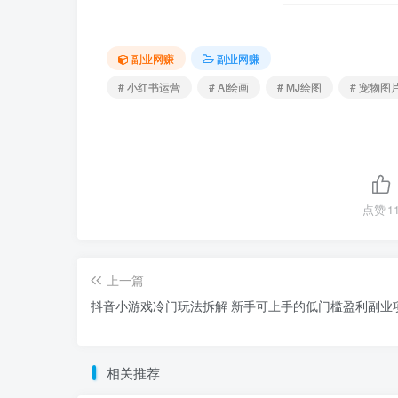
副业网赚
副业网赚
# 小红书运营
# AI绘画
# MJ绘图
# 宠物图
点赞
1
上一篇
抖音小游戏冷门玩法拆解 新手可上手的低门槛盈利副业
相关推荐