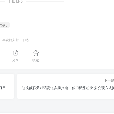
THE END
片定制
喜欢就支持一下吧
1
分享
收藏
下一
项目
短视频聊天对话赛道实操指南：低门槛涨粉快 多变现方式