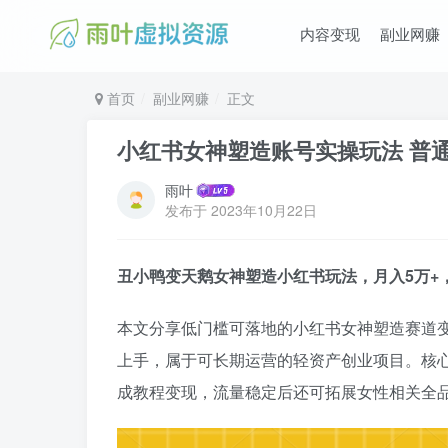
内容变现
副业网赚
首页
副业网赚
正文
小红书女神塑造账号实操玩法 普
雨叶
发布于
2023年10月22日
丑小鸭变天鹅女神塑造小红书玩法，月入5万+
本文分享低门槛可落地的小红书女神塑造赛道
上手，属于可长期运营的轻资产创业项目。核
成教程变现，流量稳定后还可拓展女性相关全