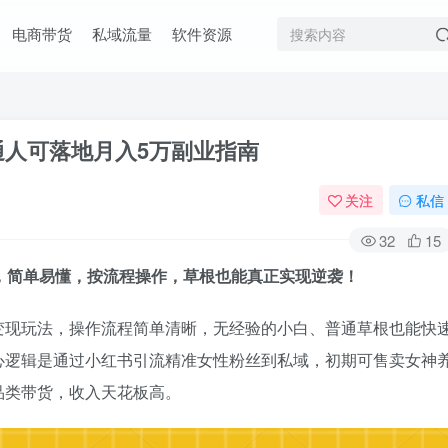
电商带货
私域流量
软件资源
通人可落地月入5万副业指南
关注
私信
32
15
，简单易懂，按流程操作，草根也能真正实现逆袭！
变现玩法，操作流程简单清晰，无经验的小白、普通草根也能快
心逻辑是通过小红书引流精准女性粉丝到私域，初期可售卖女神
品类带货，收入天花板高。