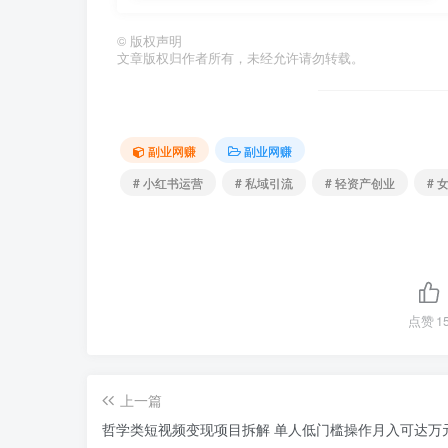
©
版权声明
文章版权归作者所有，未经允许请勿转载。
副业网赚
副业网赚
# 小红书运营
# 私域引流
# 轻资产创业
# 
点赞
1
上一篇
哲学类短视频变现项目拆解 单人低门槛操作月入可达万