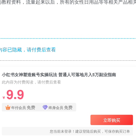
的教程资料，流量起来以后，所有的女性日用品等等相关产品相
内容已隐藏，请付费后查看
小红书女神塑造账号实操玩法 普通人可落地月入5万副业指南
此内容为付费阅读，请付费后查看
9.9
￥
免费
免费
年付会员
终身会员
立即购买
您当前未登录！建议登陆后购买，可保存购买订单