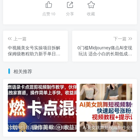
点赞
10
分享
收藏
上一篇
下一篇
中视频美女号实操项目拆解
0门槛Midjourney痛点AI变现
保姆级教程助力新手单日收
玩法 适合小白的长期低成本
益300+
副业项目
相关推荐
2026抖音高燃语录卡点混剪制作教学 伙伴计划低门槛增收教程