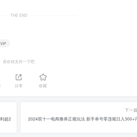
THE END
VIP
喜欢就支持一下吧
2
分享
收藏
下一
利超2
2024双十一电商撸券正规玩法 新手单号零违规日入300+