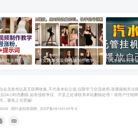
AI美女跳舞短视频制作全教程 附配套提示词助力账号快速起号涨粉
美女跳舞变装短视频制作教学 快手起号涨粉实操指南
2026年05月13日
2026年03月30日
自会员发布以及互联网收集,不代表本站立场,仅限学习交流使用,请遵循相关法
载后24小时内删除.如有侵权争议、不妥之处请联系本站删除处理！请用户仔细
性，避免上当受骗!
 2026 ·
雨叶虚拟资源网
·
京ICP备09103105号-5