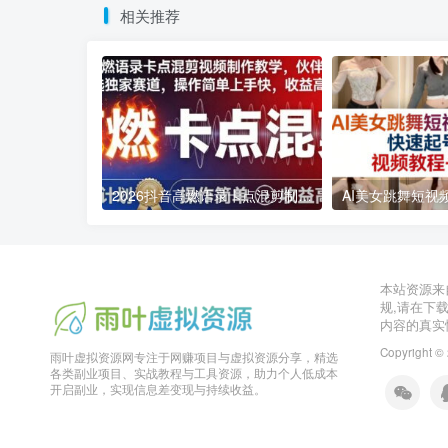
相关推荐
2026抖音高燃语录卡点混剪制作教学 伙伴计划低门槛增收教程
2026年03月11日
2026年03月28日
本站资源来
规,请在下
内容的真实
Copyright ©
雨叶虚拟资源网专注于网赚项目与虚拟资源分享，精选
各类副业项目、实战教程与工具资源，助力个人低成本
开启副业，实现信息差变现与持续收益。