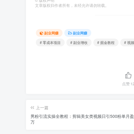
©
版权声明
文章版权归作者所有，未经允许请勿转载。
副业网赚
副业网赚
# 零成本项目
# 副业增收
# 掘金教程
# 视频
点赞
1
上一篇
男粉引流实操全教程：剪辑美女类视频日引500粉单月盈
万