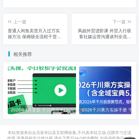
上一篇
下一篇
普通人闲鱼卖货月入过万实
凤姐外贸进阶课 外贸入行获
操方法 保姆级全流程干货教
客社媒运营沟通谈判全流程
学
教程
相关推荐
2026年4月更新 千川商品卡短视频全域投放搭建小白实操教程
2026千川乘方实操手册 千川
2026年05月01日
2026年03月13日
本站资源来自会员发布以及互联网收集,不代表本站立场,仅限学习交流
使用,请遵循相关法律法规,请在下载后24小时内删除.如有侵权争议、不