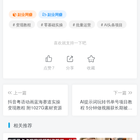
副业网赚
副业网赚
# 变现教程
# 零基础实操
# 批量运营
# AI头条项目
喜欢就支持一下吧
点赞
7
分享
收藏
上一篇
下一篇
抖音粤语动画蓝海赛道实操
AI提示词玩转书单号项目教
变现教程 附1027G素材资源
程 5分钟做视频获长期被动
收益
相关推荐