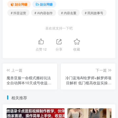
副业网赚
副业网赚
# 抖音运营
# AI内容创作
# 内容去重
# 民间故事号
喜欢就支持一下吧
点赞
12
分享
收藏
上一篇
下一篇
魔兽亚服一命模式搬砖玩法
冷门蓝海AI绘梦师+解梦师项
全自动脚本10天成号收益攻
目解析 低门槛高收益实操教
略
程
相关推荐