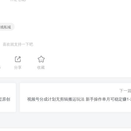
游戏私域
喜欢就支持一下吧
5
分享
收藏
下一
过原创
视频号分成计划无剪辑搬运玩法 新手操作单月可稳定赚1-