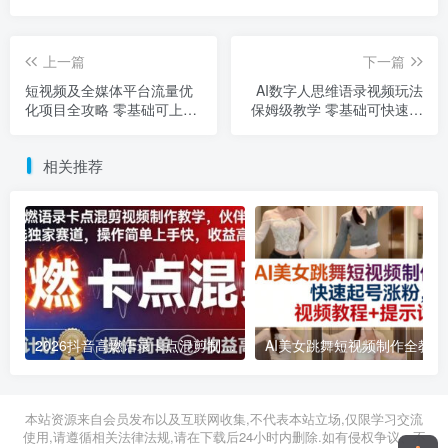
上一篇
下一篇
短视频及全媒体平台流量优
AI数字人思维语录视频玩法
化项目全攻略 零基础可上手
保姆级教学 零基础可快速起
实测月入1W+
号
相关推荐
2026抖音高燃语录卡点混剪制作教学 伙伴计划低门槛增收教程
2026年03月11日
2026年03月28日
本站资源来自会员发布以及互联网收集,不代表本站立场,仅限学习交流
使用,请遵循相关法律法规,请在下载后24小时内删除.如有侵权争议、不