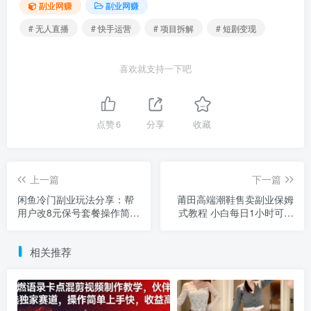
副业网赚
副业网赚
# 无人直播
# 快手运营
# 项目拆解
# 短剧变现
喜欢就支持一下吧
点赞
6
分享
收藏
上一篇
下一篇
闲鱼冷门副业玩法分享：帮
莆田高端潮鞋售卖副业保姆
用户改8元保号套餐操作简单
式教程 小白每日1小时可月
收益高
入过万
相关推荐