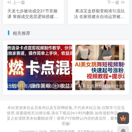
上一篇
下一篇
天龙七步被动成交21节音频
果冻宝盒群裂变精准引流玩
课 掌握成交底层逻辑搭建被
法 在家搭建全自动运营被动
动收入路径
收入渠道
相关推荐
2026抖音高燃语录卡点混剪制作教学 伙伴计划低门槛增收教程
2026年03月11日
2026年03月28日
本站资源来自会员发布以及互联网收集,不代表本站立场,仅限学习交流
使用,请遵循相关法律法规,请在下载后24小时内删除.如有侵权争议、不
妥之处请联系本站删除处理！请用户仔细辨认内容的真实性，避免上当
受骗!
Copyright © 2026 ·
雨叶虚拟资源网
·
京ICP备09103105号-5