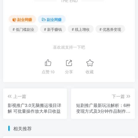
THE END
副业网赚
副业网赚
# 低门槛副业
# 新手赚钱
# 线上增收
# 优惠券变现
喜欢就支持一下吧
点赞
10
分享
收藏
上一篇
下一篇
影视推广3.0无脑搬运项目详
短剧推广最新玩法解析：6种
解 可批量操作放大单日收益
变现方式及3分钟作品制作教
程
相关推荐