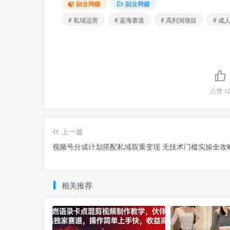
副业网赚
副业网赚
# 私域运营
# 蓝海赛道
# 高利润项目
# 成
点赞
1
上一篇
视频号分成计划搭配私域双重变现 无技术门槛实操全攻
相关推荐