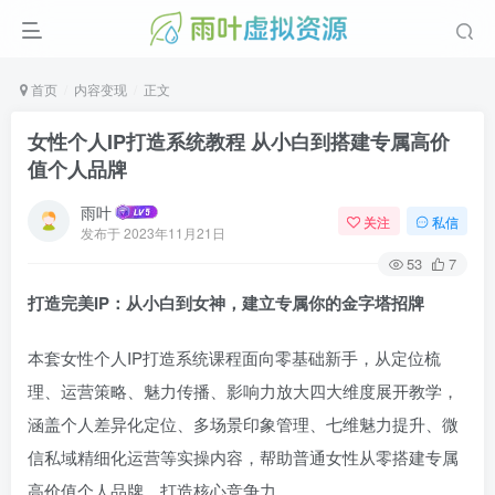
首页
内容变现
正文
女性个人IP打造系统教程 从小白到搭建专属高价
值个人品牌
雨叶
关注
私信
发布于
2023年11月21日
53
7
打造完美IP：从小白到女神，建立专属你的金字塔招牌
本套女性个人IP打造系统课程面向零基础新手，从定位梳
理、运营策略、魅力传播、影响力放大四大维度展开教学，
涵盖个人差异化定位、多场景印象管理、七维魅力提升、微
信私域精细化运营等实操内容，帮助普通女性从零搭建专属
高价值个人品牌，打造核心竞争力。