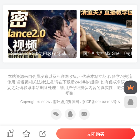
Seedance 2.0使用教程 零基础制作真人MV全流程实操指南
国产AI大神M
2026年05月03日
2026年05月28日
本站资源来自会员发布以及互联网收集,不代表本站立场,仅限学习交流
使用,请遵循相关法律法规,请在下载后24小时内删除.如有侵权争议、不
妥之处请联系本站删除处理！请用户仔细辨认内容的真实性，避免上当
受骗!
Copyright © 2026 ·
雨叶虚拟资源网
·
京ICP备09103105号-5
5
立即购买