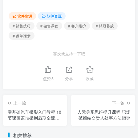
软件资源
软件资源
# 销售技巧
# 销售课程
# 客户维护
# 销冠养成
# 逼单话术
喜欢就支持一下吧
点赞
5
分享
收藏
上一篇
下一篇
零基础汽车摄影入门教程 18
人际关系思维提升课程 职场
节课覆盖拍摄到后期全流程
破圈结交贵人处事方法指导
教学
相关推荐