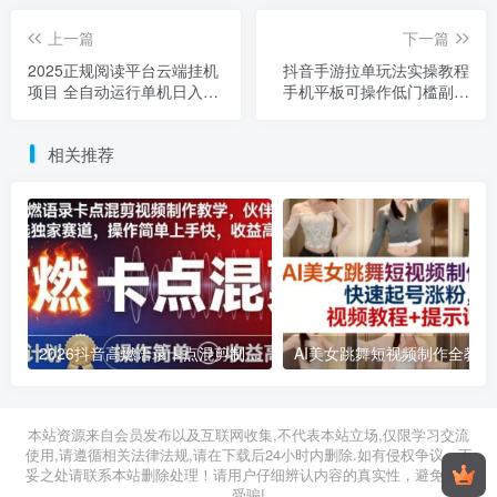
上一篇
下一篇
2025正规阅读平台云端挂机
抖音手游拉单玩法实操教程
项目 全自动运行单机日入
手机平板可操作低门槛副业
50+当天变现
指南
相关推荐
2026抖音高燃语录卡点混剪制作教学 伙伴计划低门槛增收教程
2026年03月11日
2026年03月28日
本站资源来自会员发布以及互联网收集,不代表本站立场,仅限学习交流
使用,请遵循相关法律法规,请在下载后24小时内删除.如有侵权争议、不
妥之处请联系本站删除处理！请用户仔细辨认内容的真实性，避免上当
受骗!