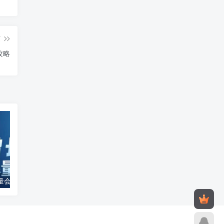
篇
攻略
2026小红书爆量会3月线下课 AI+自动化运营玩法全解析
AI动物买菜做饭短视频制作教程 橱窗带货实操方法分享
2025年02月06日
2026年03月2