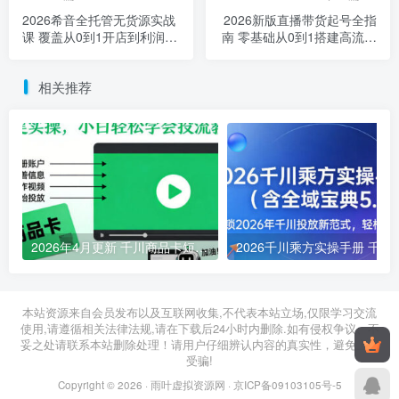
2026希音全托管无货源实战
2026新版直播带货起号全指
课 覆盖从0到1开店到利润突
南 零基础从0到1搭建高流速
破全流程
直播间
相关推荐
2026年4月更新 千川商品卡短视频全域投放搭建小白实操教程
2026千川乘方实操手册 千川
2026年05月01日
2026年03月13日
本站资源来自会员发布以及互联网收集,不代表本站立场,仅限学习交流
使用,请遵循相关法律法规,请在下载后24小时内删除.如有侵权争议、不
妥之处请联系本站删除处理！请用户仔细辨认内容的真实性，避免上当
受骗!
Copyright © 2026 ·
雨叶虚拟资源网
·
京ICP备09103105号-5