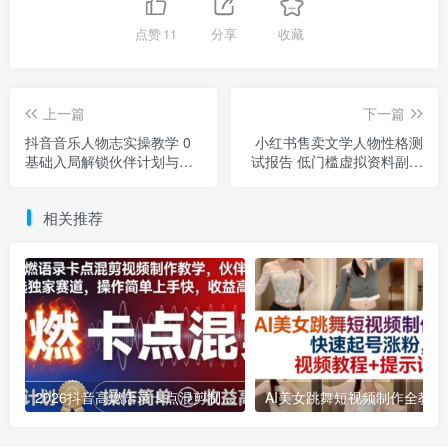
点赞
11
分享
收藏
上一篇
下一篇
抖音音乐人物志实操教学 0
小红书售卖文学人物性格测
基础入局解锁伙伴计划与独
试报告 低门槛虚拟资料副业
家收益
实操指南
相关推荐
2026抖音高燃语录卡点混剪制作教学 伙伴计划低门槛增收教程