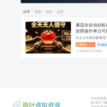
排序
更新
浏览
点赞
番茄全自动挂机
矩阵操作单日可赚
付费阅读
9.9
副业
￥
2026年07月08日
本站资源来
规,请在下
内容的真实