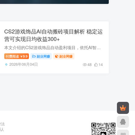
CS2游戏饰品AI自动搬砖项目解析 稳定运
营可实现日均收益300+
本文介绍的CS2游戏饰品自动盈利项目，依托AI智能监控技术抓取市场低价优质饰品，利用饰品磨损度差异与价格波动低买高卖赚取稳定差价，支持双端操作、24小时无人值守，无需盯盘玩游戏，简单配置...
付费阅读
9.9
副业网赚
副业网赚
￥
2026年06月04日
48
14
律法
辨认