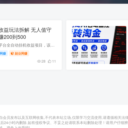
收益玩法拆解 无人值守
200到500
本文为大家拆解番茄平台全自动挂机收益项目，该项目零门槛零操作成本，无需拍摄剪辑视频、引流获客，系统会自动模拟真人阅读听书、完成平台全量任务，24小时无人值守即可稳定跑单。小规模运营5...
网赚
副业网赚
28
11
自会员发布以及互联网收集,不代表本站立场,仅限学习交流使用,请遵循相关法
载后24小时内删除.如有侵权争议、不妥之处请联系本站删除处理！请用户仔细
性，避免上当受骗!