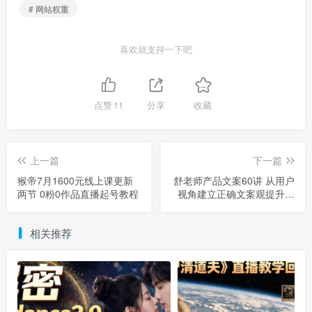
# 网站权重
喜欢就支持一下吧
点赞
11
分享
收藏
上一篇
下一篇
猴帝7月1600元线上课更新
舒老师产品文案60讲 从用户
两节 0粉0作品直播起号教程
视角建立正确文案观提升写
作能力
相关推荐