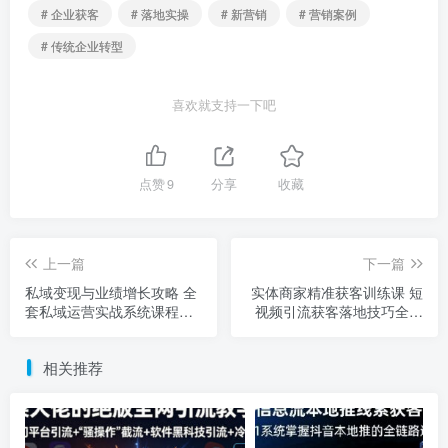
# 企业获客
# 落地实操
# 新营销
# 营销案例
# 传统企业转型
喜欢就支持一下吧
点赞
9
分享
收藏
上一篇
下一篇
私域变现与业绩增长攻略 全
实体商家精准获客训练课 短
套私域运营实战系统课程合
视频引流获客落地技巧全讲
集
解
相关推荐