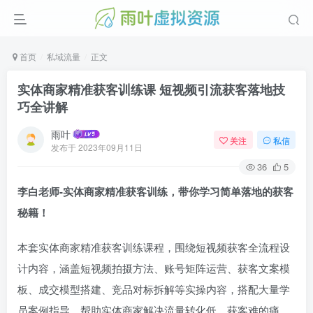
首页
私域流量
正文
实体商家精准获客训练课 短视频引流获客落地技
巧全讲解
雨叶
关注
私信
发布于
2023年09月11日
36
5
李白老师-实体商家精准获客训练，带你学习简单落地的获客
秘籍！
本套实体商家精准获客训练课程，围绕短视频获客全流程设
计内容，涵盖短视频拍摄方法、账号矩阵运营、获客文案模
板、成交模型搭建、竞品对标拆解等实操内容，搭配大量学
员案例指导，帮助实体商家解决流量转化低、获客难的痛