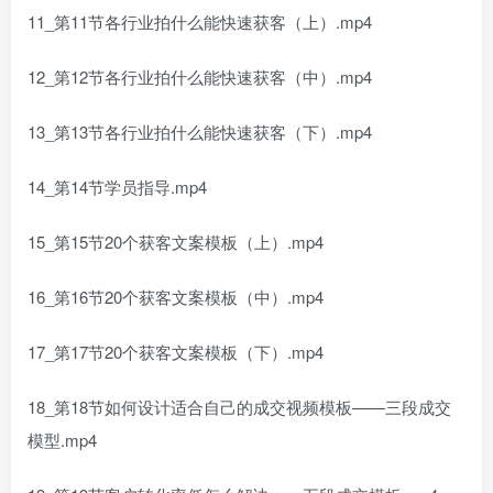
11_第11节各行业拍什么能快速获客（上）.mp4
12_第12节各行业拍什么能快速获客（中）.mp4
13_第13节各行业拍什么能快速获客（下）.mp4
14_第14节学员指导.mp4
15_第15节20个获客文案模板（上）.mp4
16_第16节20个获客文案模板（中）.mp4
17_第17节20个获客文案模板（下）.mp4
18_第18节如何设计适合自己的成交视频模板——三段成交
模型.mp4