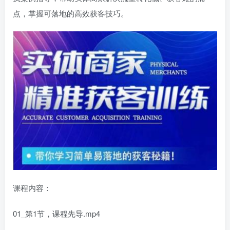
点，掌握可落地的高效获客技巧。
课程内容：
01_第1节，课程先导.mp4