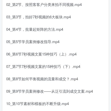
02_第2节、按照客客户分类来拍不同视频.mp4
03_第3节，拍好7秒视频的6大板块.mp4
04_第4节，批量起矩阵的方法.mp4
05_第5节学员案例修改指导.mp4
06_第6节7秒视频文案15种技巧（上）.mp4
07_第7节7秒视频文案的15种技巧（下）.mp4
08_第8节如何平衡视频的流量和成交？.mp4
09_第9节学员案例修改——从泛引流到成交文案.mp4
10_第10节素材和模板的不断升级.mp4