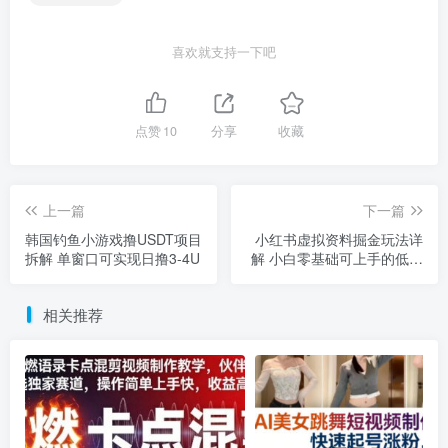
喜欢就支持一下吧
点赞
10
分享
收藏
上一篇
下一篇
韩国钓鱼小游戏撸USDT项目
小红书虚拟资料掘金玩法详
拆解 单窗口可实现日撸3-4U
解 小白零基础可上手的低门
槛副业
相关推荐