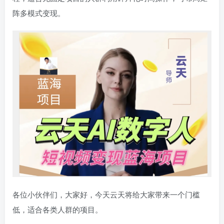
阵多模式变现。
各位小伙伴们，大家好，今天云天将给大家带来一个门槛
低，适合各类人群的项目。