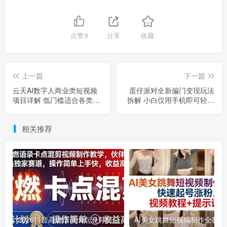
点赞
8
分享
收藏
上一篇
下一篇
云天AI数字人商业类短视频
蛋仔派对全新偏门变现玩法
项目详解 低门槛适合各类人
拆解 小白仅用手机即可轻松
群入局
上手
相关推荐
2026抖音高燃语录卡点混剪制作教学 伙伴计划低门槛增收教程