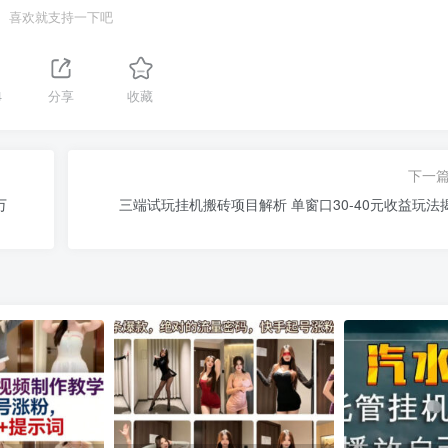
喜欢就支持一下吧
4
分享
收藏
下一
万
三端试玩挂机搬砖项目解析 单窗口30-40元收益玩法