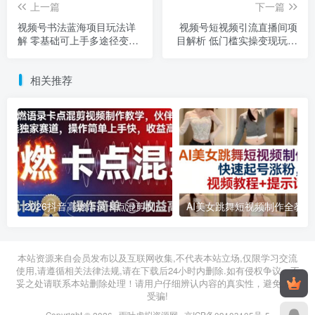
上一篇
下一篇
视频号书法蓝海项目玩法详
视频号短视频引流直播间项
解 零基础可上手多途径变现
目解析 低门槛实操变现玩法
教程
教程
相关推荐
2026抖音高燃语录卡点混剪制作教学 伙伴计划低门槛增收教程
2026年03月11日
2026年03月28日
本站资源来自会员发布以及互联网收集,不代表本站立场,仅限学习交流
使用,请遵循相关法律法规,请在下载后24小时内删除.如有侵权争议、不
妥之处请联系本站删除处理！请用户仔细辨认内容的真实性，避免上当
受骗!